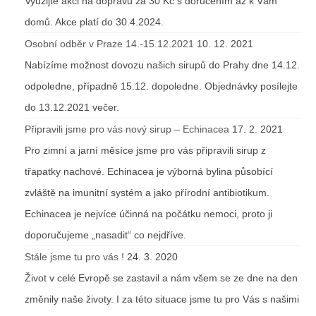
Využijte akci na dopravu za 30 Kč s doručením až k Vám
domů. Akce platí do 30.4.2024.
Osobní odběr v Praze 14.-15.12.2021
10. 12. 2021
Nabízíme možnost dovozu našich sirupů do Prahy dne 14.12.
odpoledne, případně 15.12. dopoledne. Objednávky posílejte
do 13.12.2021 večer.
Připravili jsme pro vás nový sirup – Echinacea
17. 2. 2021
Pro zimní a jarní měsíce jsme pro vás připravili sirup z
třapatky nachové. Echinacea je výborná bylina působící
zvláště na imunitní systém a jako přírodní antibiotikum.
Echinacea je nejvíce účinná na počátku nemoci, proto ji
doporučujeme „nasadit“ co nejdříve.
Stále jsme tu pro vás !
24. 3. 2020
Život v celé Evropě se zastavil a nám všem se ze dne na den
změnily naše životy. I za této situace jsme tu pro Vás s našimi