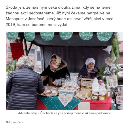
Škoda jen, že nás nyní čeká dlouhá zima, kdy se na téměř
žádnou akci nedostaneme. Již nyní čekáme netrpělivě na
Masopust v Josefově, který bude asi první větší akcí v roce
2019, kam se budeme moci vydat.
Adventní trhy v Čechách se již začínají měnit v lákavou podívanou
doporučeno