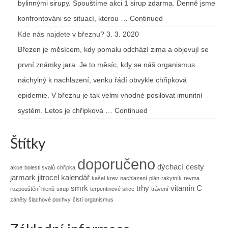
bylinnými sirupy. Spouštíme akci 1 sirup zdarma. Denně jsme
konfrontováni se situací, kterou … Continued
Kde nás najdete v březnu?
3. 3. 2020
Březen je měsícem, kdy pomalu odchází zima a objevují se
první známky jara. Je to měsíc, kdy se náš organismus
náchylný k nachlazení, venku řádí obvykle chřipková
epidemie. V březnu je tak velmi vhodné posilovat imunitní
systém. Letos je chřipková … Continued
Štítky
doporučeno
dýchací cesty
akce
bolesti svalů
chřipka
jarmark
jitrocel
kalendář
kašel
krev
nachlazení
plán
rakytník
revma
smrk
trhy
vitamin C
rozpouštění hlenů
sirup
terpentinové silice
trávení
záněty šlachové pochvy
čistí organismus