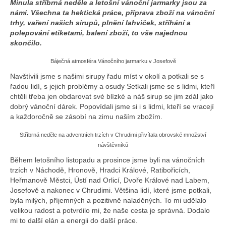
Minula stříbrná neděle a letošní vánoční jarmarky jsou za
Naše bylinné sirupy
námi. Všechna ta hektická práce, příprava zboží na vánoční
trhy, vaření našich sirupů, plnění lahviček, stříhání a
polepování etiketami, balení zboží, to vše najednou
skončilo.
Báječná atmosféra Vánočního jarmarku v Josefově
Navštívili jsme s našimi sirupy řadu míst v okolí a potkali se s
řadou lidí, s jejich problémy a osudy Setkali jsme se s lidmi, kteří
chtěli třeba jen obdarovat své blízké a náš sirup se jim zdál jako
dobrý vánoční dárek. Popovídali jsme si i s lidmi, kteří se vracejí
a každoročně se zásobí na zimu naším zbožím.
Stříbrná neděle na adventních trzích v Chrudimi přivítala obrovské množství
návštěvníků
Během letošního listopadu a prosince jsme byli na vánočních
trzích v Náchodě, Hronově, Hradci Králové, Ratibořicích,
Heřmanově Městci, Ústí nad Orlicí, Dvoře Králové nad Labem,
Josefově a nakonec v Chrudimi. Většina lidí, které jsme potkali,
byla milých, příjemných a pozitivně naladěných. To mi udělalo
velikou radost a potvrdilo mi, že naše cesta je správná. Dodalo
mi to další elán a energii do další práce.