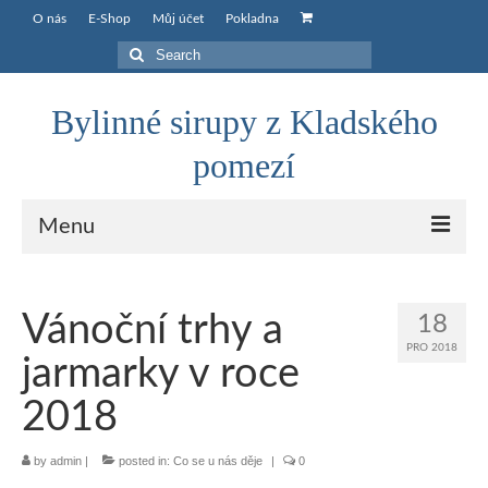
O nás
E-Shop
Můj účet
Pokladna
Search
for:
Bylinné sirupy z Kladského
pomezí
Menu
O nás
Vánoční trhy a
18
E-Shop
PRO 2018
jarmarky v roce
Můj účet
2018
Košík
by
admin
|
posted in:
Co se u nás děje
|
0
Pokladna