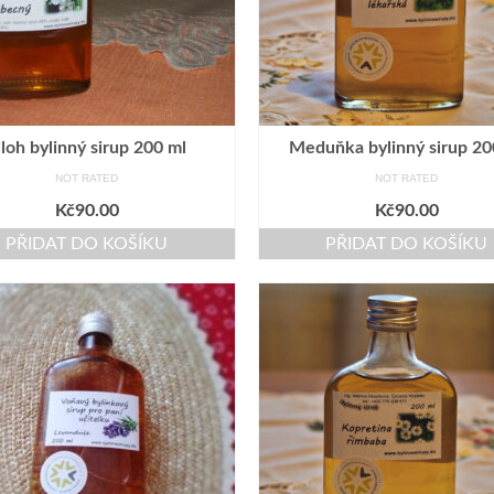
loh bylinný sirup 200 ml
Meduňka bylinný sirup 20
NOT RATED
NOT RATED
Kč
90.00
Kč
90.00
PŘIDAT DO KOŠÍKU
PŘIDAT DO KOŠÍKU