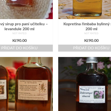
vý sirup pro paní učitelku –
Kopretina řimbaba bylinný 
levandule 200 ml
200 ml
NOT RATED
NOT RATED
Kč
90.00
Kč
90.00
PŘIDAT DO KOŠÍKU
PŘIDAT DO KOŠÍKU