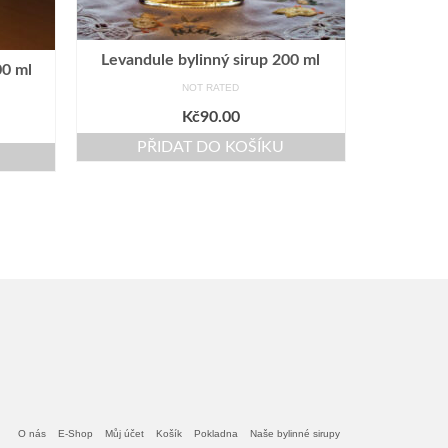
Levandule bylinný sirup 200 ml
00 ml
NOT RATED
Kč
90.00
PŘIDAT DO KOŠÍKU
O nás
E-Shop
Můj účet
Košík
Pokladna
Naše bylinné sirupy