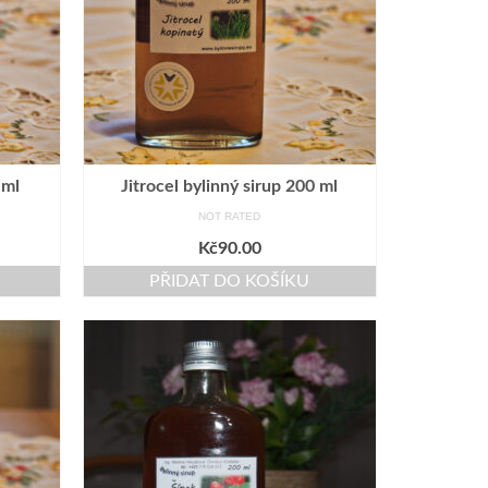
 ml
Jitrocel bylinný sirup 200 ml
NOT RATED
Kč
90.00
PŘIDAT DO KOŠÍKU