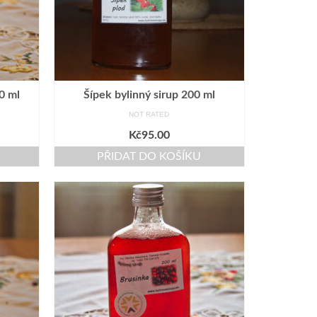
0 ml
Šípek bylinný sirup 200 ml
NOT RATED
Kč
95.00
PŘIDAT DO KOŠÍKU