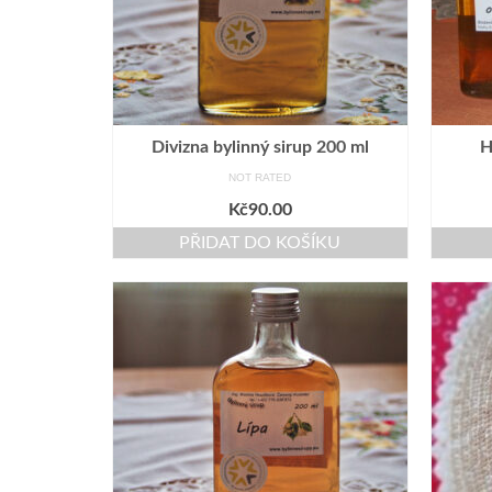
Divizna bylinný sirup 200 ml
H
NOT RATED
Kč
90.00
PŘIDAT DO KOŠÍKU