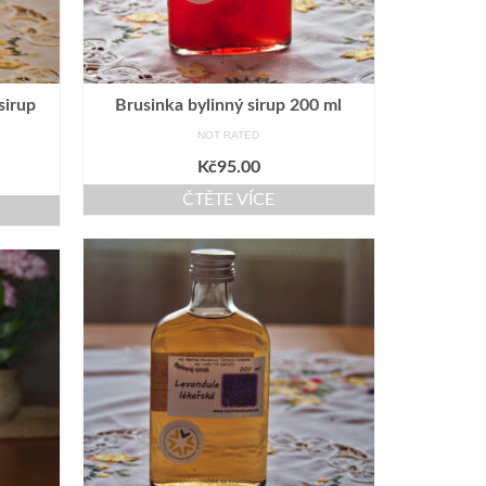
sirup
Brusinka bylinný sirup 200 ml
NOT RATED
Kč
95.00
ČTĚTE VÍCE