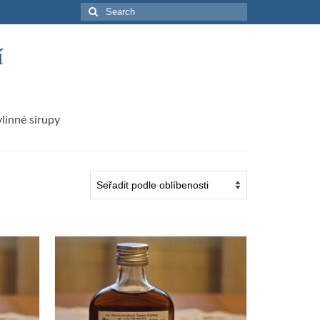
Search
for:
í
linné sirupy