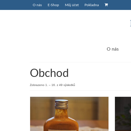
O nás
E-Shop
Můj účet
Pokladna
O nás
Obchod
Seřazeno
Zobrazeno 1. – 16. z 49 výsledků
podle
oblíbenosti