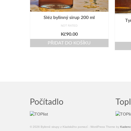
Sléz bylinný sirup 200 ml
Ty
NOT RATED
Kč
90.00
PŘIDAT DO KOŠÍKU
Počítadlo
Topl
© 2026 Bylinné sirupy z Kladského pomezí - WordPress Theme by
Kadenc