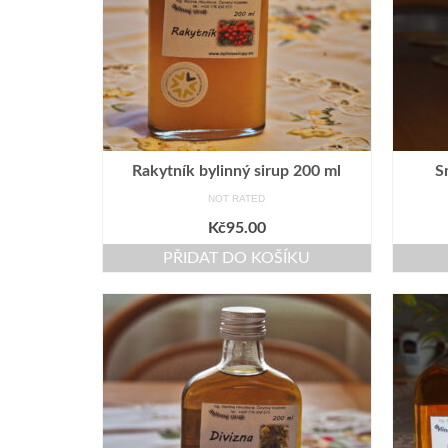
Rakytník bylinný sirup 200 ml
S
NOT RATED
Kč
95.00
PŘIDAT DO KOŠÍKU