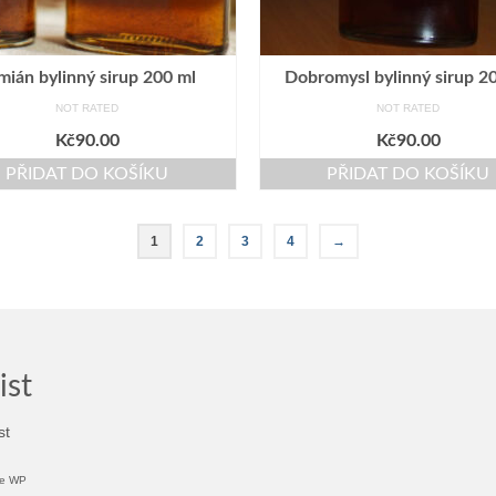
mián bylinný sirup 200 ml
Dobromysl bylinný sirup 2
NOT RATED
NOT RATED
Kč
90.00
Kč
90.00
PŘIDAT DO KOŠÍKU
PŘIDAT DO KOŠÍKU
1
2
3
4
→
ist
e WP