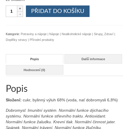
Dobromysl
PŘIDAT DO KOŠÍKU
bylinný
sirup
200
ml
Kategorie:
Potraviny a nápoje | Nápoje | Nealkoholické nápoje | Sirupy
,
Zdraví |
množství
Doplňky stravy | Přírodní produkty
Popis
Další informace
Hodnocení (0)
Popis
Složení:
cukr, bylinný výluh 68% (voda, nať dobromysli 6,8%)
Dobromysl: Imunitní systém. Normální funkce dýchacího
systému. Normální funkce střevního traktu. Antioxidant.
Normální funkce žaludku. Krevní tlak. Normální činnost jater.
Spánek. Normální trávení. Normální funkce žlučníku.