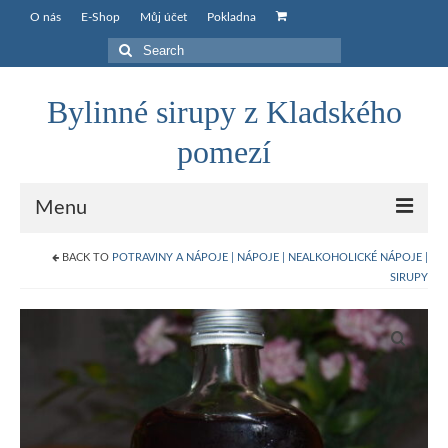
O nás
E-Shop
Můj účet
Pokladna
Search
for:
Bylinné sirupy z Kladského
pomezí
Menu
BACK TO
POTRAVINY A NÁPOJE | NÁPOJE | NEALKOHOLICKÉ NÁPOJE |
O nás
SIRUPY
E-Shop
Můj účet
Košík
Pokladna